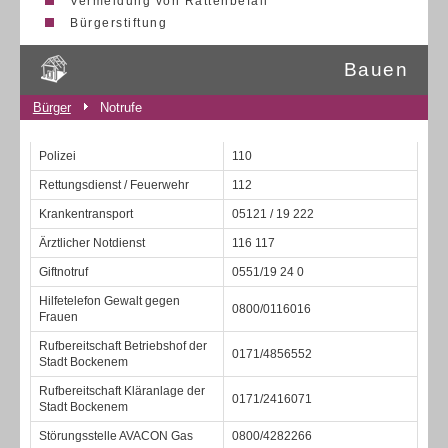
Vermeidung von Rattenbefall
Bürgerstiftung
Bauen
Bürger
Notrufe
Polizei
110
Rettungsdienst / Feuerwehr
112
Krankentransport
05121 / 19 222
Ärztlicher Notdienst
116 117
Giftnotruf
0551/19 24 0
Hilfetelefon Gewalt gegen
0800/0116016
Frauen
Rufbereitschaft Betriebshof der
0171/4856552
Stadt Bockenem
Rufbereitschaft Kläranlage der
0171/2416071
Stadt Bockenem
Störungsstelle AVACON Gas
0800/4282266