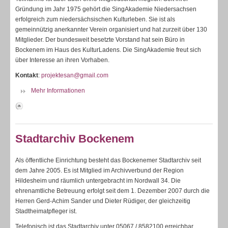
Gründung im Jahr 1975 gehört die SingAkademie Niedersachsen
erfolgreich zum niedersächsischen Kulturleben. Sie ist als
gemeinnützig anerkannter Verein organisiert und hat zurzeit über 130
Mitglieder. Der bundesweit besetzte Vorstand hat sein Büro in
Bockenem im Haus des KulturLadens. Die SingAkademie freut sich
über Interesse an ihren Vorhaben.
Kontakt
:
projektesan@
gmail.com
Mehr Informationen
Stadtarchiv Bockenem
Als öffentliche Einrichtung besteht das Bockenemer Stadtarchiv seit
dem Jahre 2005. Es ist Mitglied im Archivverbund der Region
Hildesheim und räumlich untergebracht im Nordwall 34. Die
ehrenamtliche Betreuung erfolgt seit dem 1. Dezember 2007 durch die
Herren Gerd-Achim Sander und Dieter Rüdiger, der gleichzeitig
Stadtheimatpfleger ist.
Telefonisch ist das Stadtarchiv unter 05067 / 8582100 erreichbar.