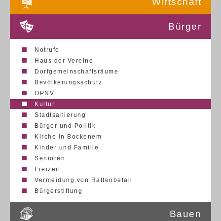
Wirtschaft
Bürger
Notrufe
Haus der Vereine
Dorfgemeinschaftsräume
Bevölkerungsschutz
ÖPNV
Kultur
Stadtsanierung
Bürger und Politik
Kirche in Bockenem
Kinder und Familie
Senioren
Freizeit
Vermeidung von Rattenbefall
Bürgerstiftung
Bauen