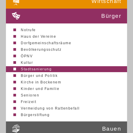
Wirtschaft
Bürger
Notrufe
Haus der Vereine
Dorfgemeinschaftsräume
Bevölkerungsschutz
ÖPNV
Kultur
Stadtsanierung
Bürger und Politik
Kirche in Bockenem
Kinder und Familie
Senioren
Freizeit
Vermeidung von Rattenbefall
Bürgerstiftung
Bauen