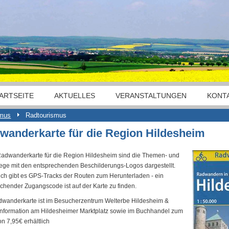
ARTSEITE
AKTUELLES
VERANSTALTUNGEN
KONT
smus
Radtourismus
wanderkarte für die Region Hildesheim
Radwanderkarte für die Region Hildesheim sind die Themen- und
ge mit den entsprechenden Beschilderungs-Logos dargestellt.
ich gibt es GPS-Tracks der Routen zum Herunterladen - ein
chender Zugangscode ist auf der Karte zu finden.
wanderkarte ist im Besucherzentrum Welterbe Hildesheim &
-information am Hildesheimer Marktplatz sowie im Buchhandel zum
on 7,95€ erhältlich