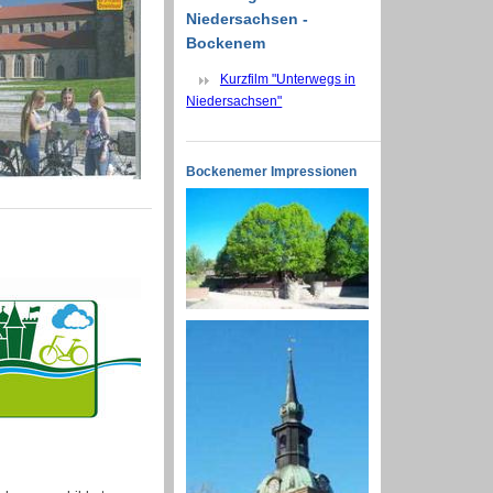
Niedersachsen -
Bockenem
Kurzfilm "Unterwegs in
Niedersachsen"
Bockenemer Impressionen