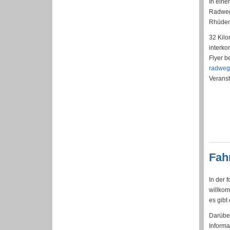
In eine
Radweg 
Rhüden
32 Kilo
interko
Flyer b
radweg
Verans
Fah
In der 
willkom
es gibt
Darüber
Informa