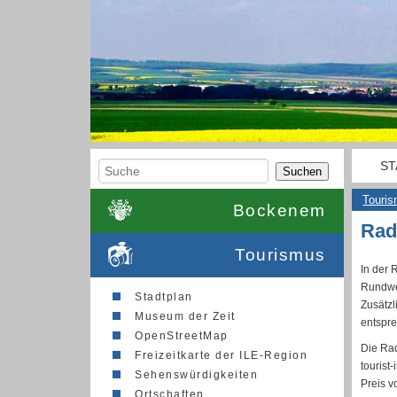
ST
Suchen
Touri
Bockenem
Rad
Tourismus
In der 
Rundwe
Stadtplan
Zusätzl
Museum der Zeit
entspre
OpenStreetMap
Die Rad
Freizeitkarte der ILE-Region
tourist
Sehenswürdigkeiten
Preis v
Ortschaften