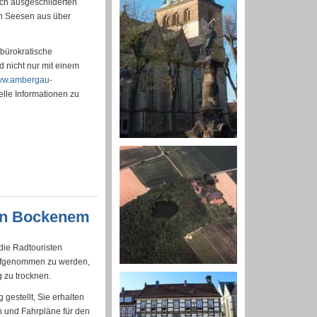
ich ausgeschilderten
on Seesen aus über
nbürokratische
nicht nur mit einem
w.ambergau-
lle Informationen zu
 in Bockenem
die Radtouristen
 aufgenommen zu werden,
 zu trocknen.
gestellt, Sie erhalten
n und Fahrpläne für den