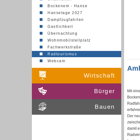
Bockenem - Hanse
Hansetage 2027
Dampfzugfahrten
Gastlichkeit
Übernachtung
Wohnmobilstellplatz
Fachwerkstraße
Radtourismus
Webcam
Amb
Wirtschaft
Bürger
Mit ein
Bocken
Radfahr
Bauen
erfahre
Der ne
zwische
damit e
Radver