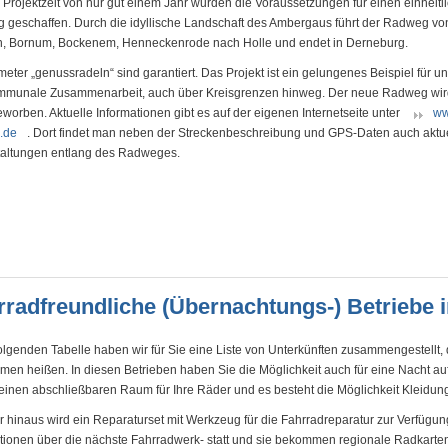
r Projektzeit von nur gut einem Jahr wurden die Voraussetzungen für einen einheitl
geschaffen. Durch die idyllische Landschaft des Ambergaus führt der Radweg v
, Bornum, Bockenem, Henneckenrode nach Holle und endet in Derneburg.
meter „genussradeln“ sind garantiert. Das Projekt ist ein gelungenes Beispiel für u
mmunale Zusammenarbeit, auch über Kreisgrenzen hinweg. Der neue Radweg wird 
eworben. Aktuelle Informationen gibt es auf der eigenen Internetseite unter
ww
.de
. Dort findet man neben der Streckenbeschreibung und GPS-Daten auch aktue
taltungen entlang des Radweges.
rradfreundliche (Übernachtungs-) Betriebe
folgenden Tabelle haben wir für Sie eine Liste von Unterkünften zusammengestellt, 
men heißen. In diesen Betrieben haben Sie die Möglichkeit auch für eine Nacht
 einen abschließbaren Raum für Ihre Räder und es besteht die Möglichkeit Kleidung
 hinaus wird ein Reparaturset mit Werkzeug für die Fahrradreparatur zur Verfügung 
tionen über die nächste Fahrradwerk- statt und sie bekommen regionale Radkarte